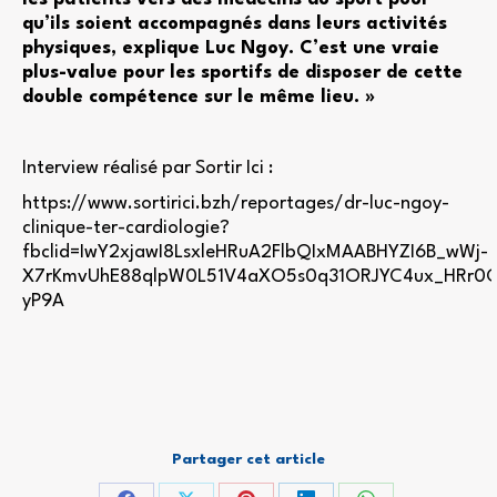
qu’ils soient accompagnés dans leurs activités
physiques, explique Luc Ngoy. C’est une vraie
plus-value pour les sportifs de disposer de cette
double compétence sur le même lieu. »
Interview réalisé par Sortir Ici :
https://www.sortirici.bzh/reportages/dr-luc-ngoy-
clinique-ter-cardiologie?
fbclid=IwY2xjawI8LsxleHRuA2FlbQIxMAABHYZI6B_wWj-
X7rKmvUhE88qlpW0L51V4aXO5s0q31ORJYC4ux_HRr0C
yP9A
Partager cet article