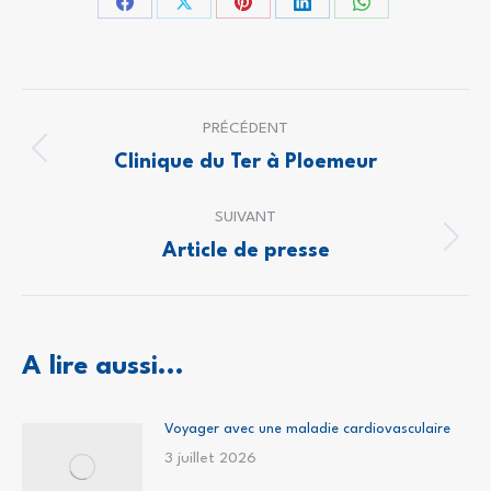
Partager
Partager
Partager
Partager
Partager
sur
sur
sur
sur
sur
Facebook
X
Pinterest
LinkedIn
WhatsApp
Navigation
PRÉCÉDENT
article
Article
Clinique du Ter à Ploemeur
précédent
:
SUIVANT
Article
Article de presse
suivant
:
A lire aussi...
Voyager avec une maladie cardiovasculaire
3 juillet 2026